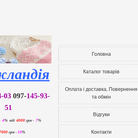
Головна
ландія
Каталог товарів
Оплата і доставка, Повернення
4-03
097-
145-93-
та обмін
51
Вiдгуки
-
4
%
від
4000
грн -
7
%
Контакти
7000
грн -
10
%