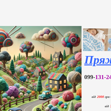
Пряж
099-
131-2
від
2000
грн 
від