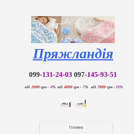
Пряжландія
099-
131-24-03
097-
145-93-51
від
2000
грн -
4
%
від
4000
грн -
7
%
від
7000
грн -
10
%
Головна