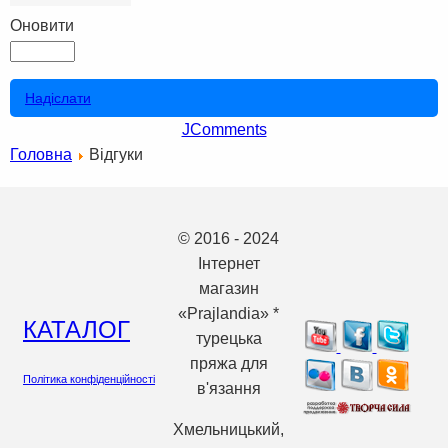
Оновити
Надіслати
JComments
Головна
Вiдгуки
© 2016 - 2024
Інтернет
магазин
«Prajlandia» *
КАТАЛОГ
турецька
пряжа для
Політика конфіденційності
в'язання
Хмельницький,