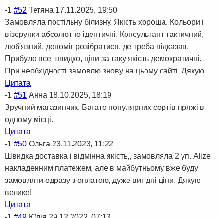
-1
#52
Тетяна
17.11.2025, 19:50
Замовляла постільну білизну. Якість хороша. Кольори і
візерунки абсолютно ідентичні. Консультант тактичний,
люб'язний, допоміг розібратися, де треба підказав.
Прибуло все швидко, ціни за таку якість демократичні.
При необхідності замовлю знову на цьому сайті. Дякую.
Цитата
-1
#51
Анна
18.10.2025, 18:19
Зручний магазинчик. Багато популярних сортів пряжі в
одному місці.
Цитата
-1
#50
Ольга
23.11.2023, 11:22
Швидка доставка і відмінна якість,, замовляла 2 уп. Alize
накладенним платежем, але в майбутньому вже буду
замовляти одразу з оплатою, дуже вигідні ціни. Дякую
велике!
Цитата
-1
#49
Юлія
29.12.2022, 07:13