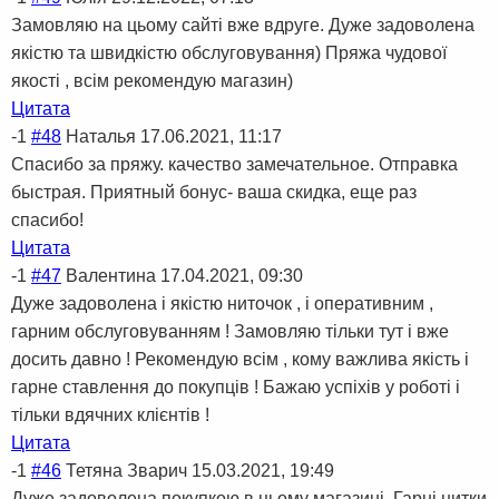
Замовляю на цьому сайті вже вдруге. Дуже задоволена
якістю та швидкістю обслуговування) Пряжа чудової
якості , всім рекомендую магазин)
Цитата
-1
#48
Наталья
17.06.2021, 11:17
Спасибо за пряжу. качество замечательное. Отправка
быстрая. Приятный бонус- ваша скидка, еще раз
спасибо!
Цитата
-1
#47
Валентина
17.04.2021, 09:30
Дуже задоволена і якістю ниточок , і оперативним ,
гарним обслуговуванням ! Замовляю тільки тут і вже
досить давно ! Рекомендую всім , кому важлива якість і
гарне ставлення до покупців ! Бажаю успіхів у роботі і
тільки вдячних клієнтів !
Цитата
-1
#46
Тетяна Зварич
15.03.2021, 19:49
Дуже задоволена покупкою в цьому магазині. Гарні нитки