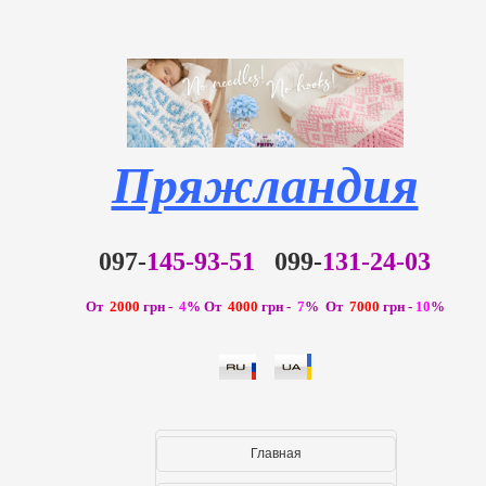
Пряжландия
097-
145-93-51
099-
131-24-03
От
2000
грн -
4
%
От
4000
грн -
7
% От
7000
грн -
10
%
Главная