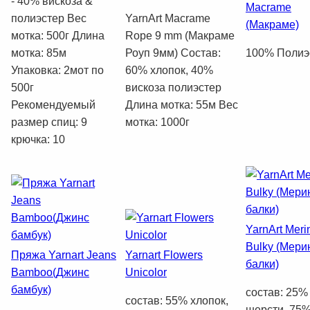
- 40% вискоза &
Macrame
полиэстер Вес
YarnArt Macrame
(Макраме)
мотка: 500г Длина
Rope 9 mm (Макраме
мотка: 85м
Роуп 9мм) Состав:
100% Полиэ
Упаковка: 2мот по
60% хлопок, 40%
500г
вискоза полиэстер
Рекомендуемый
Длина мотка: 55м Вес
размер спиц: 9
мотка: 1000г
крючка: 10
YarnArt Meri
Bulky (Мери
Пряжа Yarnart Jeans
Yarnart Flowers
балки)
Bamboo(Джинс
Unicolor
бамбук)
состав: 25%
состав: 55% хлопок,
шерсти, 75