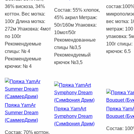
36% вискоза, 34%
состав:100
Состав: 55% хлопок,
коттон. Вес мотка:
микрополиэ
45% акрил Метраж:
100г Длина мотка:
вес мотка: 1
50г/160м Упаковка:
272м Упаковка: 4мот
метраж: 100
10мот/50г
по 100г
упаковка: 5
Рекомендованные
Рекомендуемые
100г спицы:
спицы №3,5
спицы: № 4
крючок: 6.5
Рекомендуемый
Рекомендуемые
крючок №3,5
крючки: № 4
Пряжа YarnAr
Пряжа YarnArt
Пряжа YarnA
Summer Dream
Symphony Dream
Bouquet (Бук
(СаммерДрим)
(Симфония Дрим)
Состав: 10
Состав: 70% коттон,