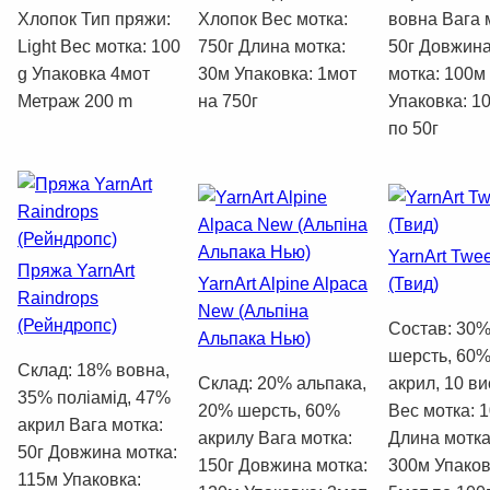
Хлопок Тип пряжи:
Хлопок Вес мотка:
вовна Вага 
Light Вес мотка: 100
750г Длина мотка:
50г Довжин
g Упаковка 4мот
30м Упаковка: 1мот
мотка: 100м
Метраж 200 m
на 750г
Упаковка: 1
по 50г
YarnArt Twe
Пряжа YarnArt
YarnArt Alpine Alpaca
(Твид)
Raindrops
New (Альпіна
(Рейндропс)
Состав: 30
Альпака Нью)
шерсть, 60
Склад: 18% вовна,
Склад: 20% альпака,
акрил, 10 ви
35% поліамід, 47%
20% шерсть, 60%
Вес мотка: 1
акрил Вага мотка:
акрилу Вага мотка:
Длина мотка
50г Довжина мотка:
150г Довжина мотка:
300м Упаков
115м Упаковка: