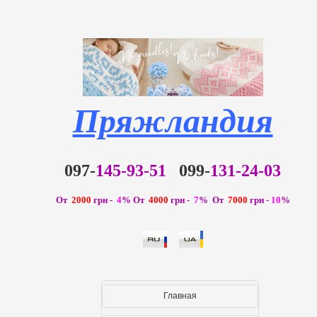
Пряжландия
097-
145-93-51
099-
131-24-03
От
2000
грн -
4
%
От
4000
грн -
7
% От
7000
грн -
10
%
Главная