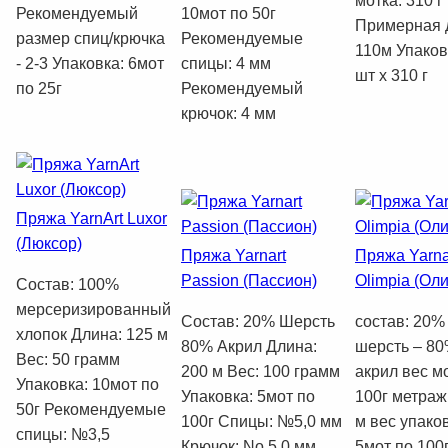
мотка: 310 г
Рекомендуемый
10мот по 50г
Примерная 
размер спиц/крючка
Рекомендуемые
110м Упаков
- 2-3 Упаковка: 6мот
спицы: 4 мм
шт х 310 г
по 25г
Рекомендуемый
крючок: 4 мм
Пряжа YarnArt Luxor
(Люксор)
Пряжа Yarnart
Пряжа Yarna
Passion (Пассион)
Olimpia (Ол
Состав: 100%
мерсеризированный
Состав: 20% Шерсть
состав: 20%
хлопок Длина: 125 м
80% Акрил Длина:
шерсть – 8
Вес: 50 грамм
200 м Вес: 100 грамм
акрил вес мо
Упаковка: 10мот по
Упаковка: 5мот по
100г метраж
50г Рекомендуемые
100г Спицы: №5,0 мм
м вес упаков
спицы: №3,5
Крючок: No 5,0 мм
5мот по 100