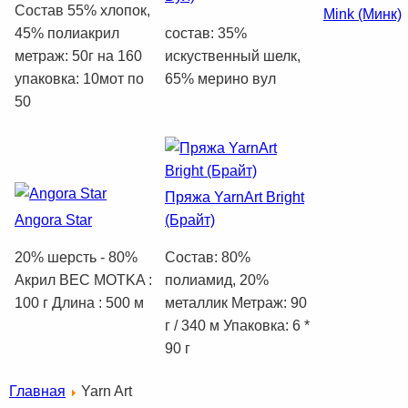
Состав 55% хлопок,
Mink (Минк)
45% полиакрил
состав: 35%
метраж: 50г на 160
искуственный шелк,
упаковка: 10мот по
65% мерино вул
50
Пряжа YarnArt Bright
Angora Star
(Брайт)
20% шерсть - 80%
Состав: 80%
Акрил BEC MOTKA :
полиамид, 20%
100 г Длина : 500 м
металлик Метраж: 90
г / 340 м Упаковка: 6 *
90 г
Главная
Yarn Art