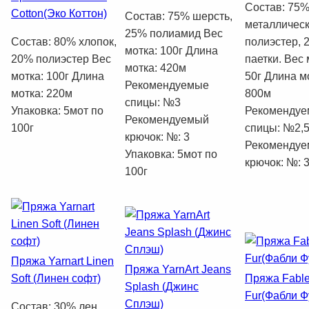
Состав: 75
Cotton(Эко Коттон)
Состав: 75% шерсть,
металличес
25% полиамид Вес
Состав: 80% хлопок,
полиэстер, 
мотка: 100г Длина
20% полиэстер Вес
паетки. Вес 
мотка: 420м
мотка: 100г Длина
50г Длина м
Рекомендуемые
мотка: 220м
800м
спицы: №3
Упаковка: 5мот по
Рекоменду
Рекомендуемый
100г
спицы: №2,
крючок: №: 3
Рекоменду
Упаковка: 5мот по
крючок: №: 
100г
Пряжа Yarnart Linen
Пряжа YarnArt Jeans
Soft (Линен софт)
Пряжа Fabl
Splash (Джинс
Fur(Фабли Ф
Сплэш)
Состав: 30% лен,