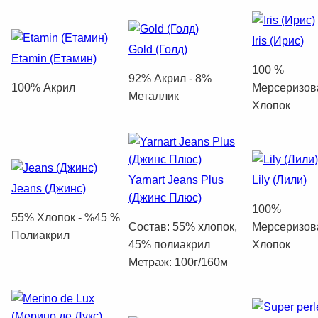
Iris (Ирис)
Gold (Голд)
Etamin (Етамин)
100 %
92% Акрил - 8%
100% Акрил
Мерсеризов
Металлик
Хлопок
Yarnart Jeans Plus
Lily (Лили)
Jeans (Джинс)
(Джинс Плюс)
100%
55% Хлопок - %45 %
Состав: 55% хлопок,
Mерсеризов
Полиакрил
45% полиакрил
Хлопок
Метраж: 100г/160м