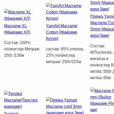
Пряжа YarnA
Macrame Co
Macrame XL
YarnArt Macrame
5mm( Макра
(Макраме ХЛ)
Cotton (Макраме
корд 5мм)
Котон)
Состав: 100%
Состав:
полиэстер Метраж:
состав: 85% хлопок,
60%хлопок,
250г /130м
15% полиестер
вискоза и
метраж: 250г/225м
полиэстер В
мотка: 500г
мотка: 85м
Twisted