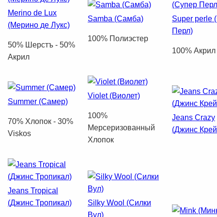
Merino de Lux
Samba (Самба)
Super perle 
(Мерино де Лукс)
Перл)
100% Полиэстер
50% Шерстъ - 50%
100% Акрил
Акрил
Violet (Виолет)
Summer (Самер)
100%
Jeans Crazy
70% Хлопок - 30%
Mерсеризованный
(Джинс Крей
Viskos
Хлопок
Jeans Tropical
(Джинс Тропикал)
Silky Wool (Силки
Вул)