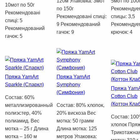
120м Упаковка: 3мот
5мот по 100
10мот по 50г
по 150г
Рекоменду
Рекомендовані
Рекомендовані спиці:
спицы: 3,5
спиці: 5
9 Рекомендований
Рекоменду
Рекомендований
гачок: 9
крючок: 4
гачок: 5
Пряжа YarnArt
Пряжа YarnArt
Sparkle (Спаркл)
Symphony
Пряжа YarnA
(Симфония)
Cotton Club
Состав: 60%
(Коттон Клаб
металлизированный
Состав: 80% хлопок,
полиэстер, 40%
20% вискоза Вес
Состав: 10
полиамид. Вес
мотка: 50 грамм
хлопок Пряж
мотка – 25 г Длина
Длина мотка: 125
Трикотажна
мотка – 160 м
метров Упаковка: