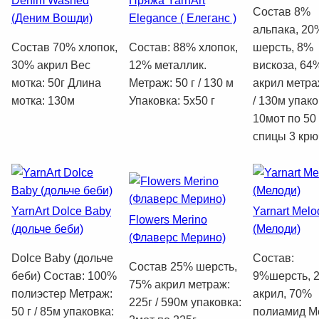
Denim Washed
Пряжа YarnArt
Состав 8%
(Деним Вошди)
Elegance ( Елеганс )
альпака, 20
Состав 70% хлопок,
Состав: 88% хлопок,
шерсть, 8%
30% акрил Вес
12% металлик.
вискоза, 64
мотка: 50г Длина
Метраж: 50 г / 130 м
акрил метраж
мотка: 130м
Упаковка: 5х50 г
/ 130м упако
10мот по 50
спицы 3 крю
YarnArt Dolce Baby
Yarnart Melo
Flowers Merino
(дольче беби)
(Мелоди)
(Флаверс Мерино)
Dolce Baby (дольче
Состав:
Состав 25% шерсть,
беби) Состав: 100%
9%шерсть, 
75% акрил метраж:
полиэстер Метраж:
акрил, 70%
225г / 590м упаковка:
50 г / 85м упаковка:
полиамид М