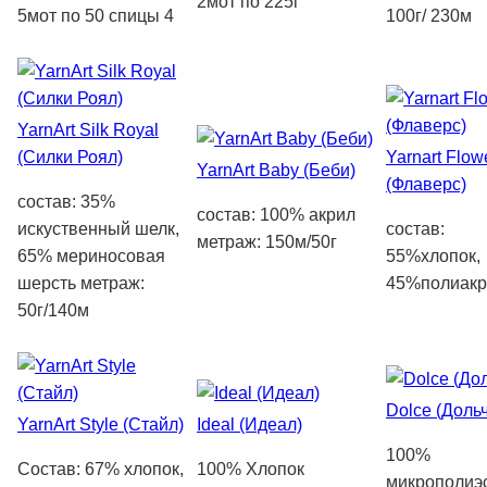
2мот по 225г
5мот по 50 спицы 4
100г/ 230м
YarnArt Silk Royal
(Силки Роял)
Yarnart Flow
YarnArt Baby (Беби)
(Флаверс)
состав: 35%
состав: 100% акрил
искуственный шелк,
состав:
метраж: 150м/50г
65% мериносовая
55%хлопок,
шерсть метраж:
45%полиакр
50г/140м
Dolce (Доль
YarnArt Style (Стайл)
Ideal (Идеал)
100%
Состав: 67% хлопок,
100% Хлопок
микрополиэ