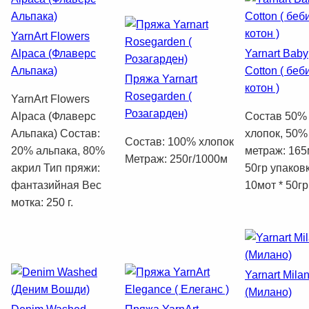
YarnArt Flowers
Alpaca (Флаверс
Yarnart Baby
Альпака)
Cotton ( беб
Пряжа Yarnart
котон )
Rosegarden (
YarnArt Flowers
Розагарден)
Alpaca (Флаверс
Состав 50%
Альпака) Состав:
хлопок, 50%
Состав: 100% хлопок
20% альпака, 80%
метраж: 165
Метраж: 250г/1000м
акрил Тип пряжи:
50гр упаковк
фантазийная Вес
10мот * 50гр
мотка: 250 г.
Yarnart Mila
(Милано)