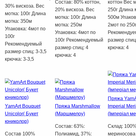
Состав: 80% коттон,
коттон Вес м
30% вискоза. Вес
20% вискоза. Вес
250г Длина 
мотка: 100г Длина
мотка: 100г Длина
500м Упаков
мотка: 350м
мотка: 250м
2мот по 250
Упаковка: 4мот по
Упаковка: 4мот по
Рекоменду
100г
100г Рекомендуемый
размер спиц
Рекомендуемый
размер спиц: 4
крючка: 4
размер спиц: 3-3,5
крючка: 4
крючка: 3-3,5
Пряжа YarnA
YarnArt Bouquet
Пряжа Marshmallow
Imperial Mer
Unicolor( Букет
(Маршмелоу)
(Імперіал ме
юниколор)
Состав: 63%:
Склад: 100
Состав 100%
Полиамид, 37%:
мериносова