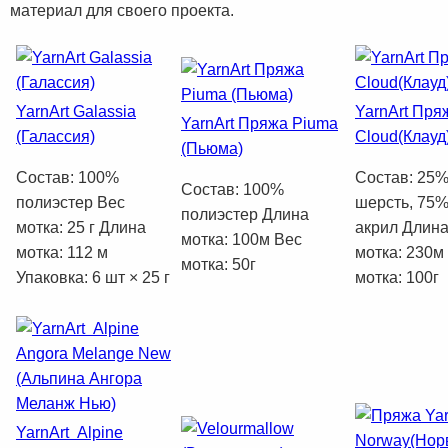
материал для своего проекта.
YarnArt Galassia
YarnArt Пря
YarnArt Пряжа Piuma
(Галассия)
Cloud(Клауд
(Пьюма)
Состав: 100%
Состав: 25
Состав: 100%
полиэстер Вес
шерсть, 75
полиэстер Длина
мотка: 25 г Длина
акрил Длин
мотка: 100м Вес
мотка: 112 м
мотка: 230м
мотка: 50г
Упаковка: 6 шт × 25 г
мотка: 100г
YarnArt Alpine