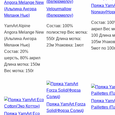
Angora Melange New
Пряжа YarnA
(Альпина Ангора
Velourmallow
Norway(Нор
Меланж Нью)
(Велюрмелоу)
Состав: 10
YarnArt Alpine
Состав: 100%
акрил Вес м
Angora Melange New
полиэстер Вес мотка:
100 Длина м
(Альпина Ангора
550г Длина мотка:
105м Упаков
Меланж Нью)
23м Упаковка: 1мот
5мот по 100
Состав: 20%
шерсть, 80% акрил
Длина мотка: 150м
Вес мотка: 150г
Пряжа YarnA
Пряжа YarnArt Forza
Paillettes (П
Solid(Форза Солид)
Пряжа YarnArt Eco