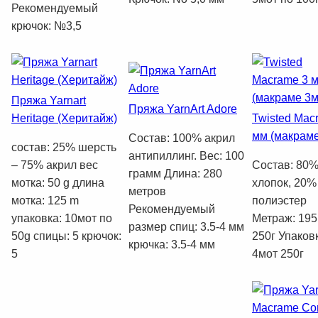
Рекомендуемый
крючок: №3,5
Пряжа Yarnart
Пряжа YarnArt Adore
Heritage (Херитайж)
Twisted Mac
мм (макрам
Состав: 100% акрил
состав: 25% шерсть
антипиллинг. Вес: 100
– 75% акрил вес
Состав: 80
грамм Длина: 280
мотка: 50 g длина
хлопок, 20%
метров
мотка: 125 m
полиэстер
Рекомендуемый
упаковка: 10мот по
Метраж: 195
размер спиц: 3.5-4 мм
50g спицы: 5 крючок:
250г Упаков
крючка: 3.5-4 мм
5
4мот 250г