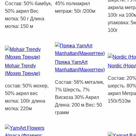
Состав: 50% бамбук,
45% полиакрил
акрила метр
50% акрил Вес
метраж: 50г /200м
100г на 100
мотка: 50 г Длина
упаковка: 5
мотка: 150 м
100г
Пряжа YarnArt
Mohair Trendy
Nordic (Норд
Manhattan(Манхеттен)
(Мохер Тренди)
Состав: 20
Состав: 56% металик,
состав: 50% мохер,
шерсть. 80
7% Шерсть, 7%
50% акрил вес
акрил Метра
Вискоза 30% Акрил
мотка: 100г длина
150г/510м
Длина: 200 м Вес: 50
мотка: 220м
грамм