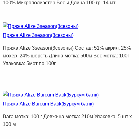
100% Микрополиэстер Вес и Длина 100 гр. 14 мт.
Пряжа Alize 3season(3сезоны)
Пряжа Alize 3season(3сезоны) Состав: 51% акрил, 25%
мохер, 24% шерсть Длина мотка: 500м Вес мотка: 100г
Упаковка: 5мот по 100г
Пряжа Alize Burcum Batik(Буркум батік)
Вага мотка: 100 г Довжина мотка: 210м Упаковка: 5 шт х
100 м