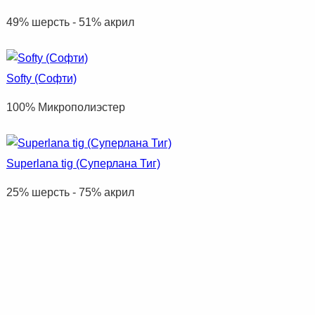
49% шерсть - 51% акрил
Softy (Софти)
100% Микрополиэстер
Superlana tig (Суперлана Тиг)
25% шерсть - 75% акрил