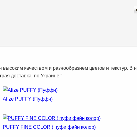
я высоким качеством и разнообразием цветов и текстур. В 
трая доставка по Украине."
Alize PUFFY (Пуффи)
PUFFY FINE COLOR ( пуфи файн колор)