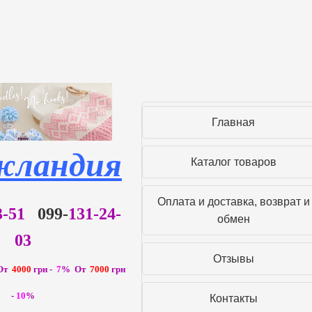
Главная
жландия
Каталог товаров
Оплата и доставка, возврат и
93-51
099-
131-24-
обмен
03
Отзывы
От
4000
грн -
7
% От
7000
грн
-
10
%
Контакты