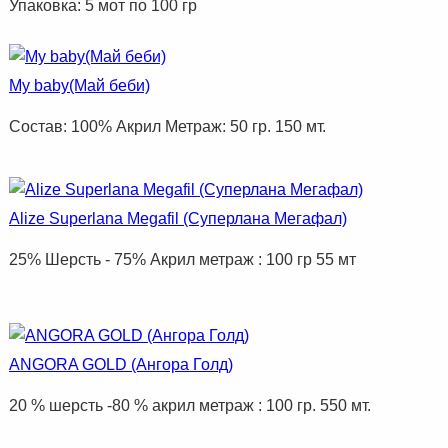
Упаковка: 5 мот по 100 гр
My baby(Май беби)
Состав: 100% Акрил Метраж: 50 гр. 150 мт.
Alize Superlana Megafil (Суперлана Мегафал)
25% Шерсть - 75% Акрил метраж : 100 гр 55 мт
ANGORA GOLD (Ангора Голд)
20 % шерсть -80 % акрил метраж : 100 гр. 550 мт.