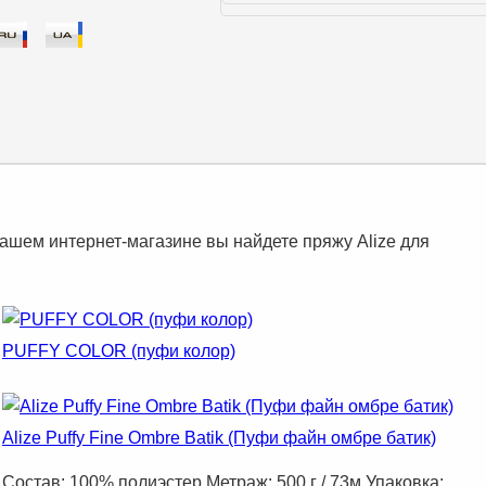
нашем интернет-магазине вы найдете пряжу Alize для
PUFFY COLOR (пуфи колор)
Alize Puffy Fine Ombre Batik (Пуфи файн омбре батик)
Состав: 100% полиэстер Метраж: 500 г / 73м Упаковка: