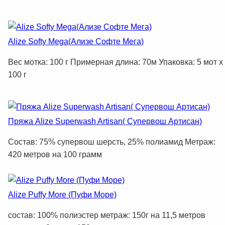
Alize Softy Mega(Ализе Софте Мега)
Вес мотка: 100 г Примерная длина: 70м Упаковка: 5 мот х
100 г
Пряжа Alize Superwash Artisan( Супервош Артисан)
Состав: 75% супервош шерсть, 25% полиамид Метраж:
420 метров на 100 грамм
Alize Puffy More (Пуфи Море)
состав: 100% полиэстер метраж: 150г на 11,5 метров