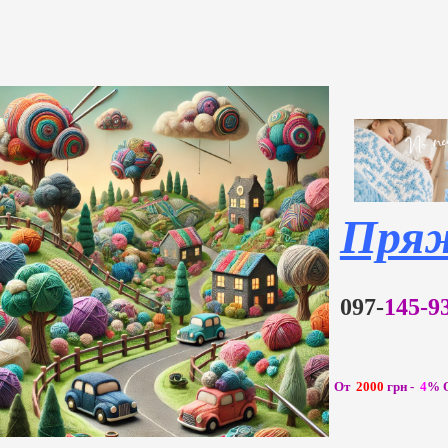
Пря
097-
145-
От
2000
грн -
4
%