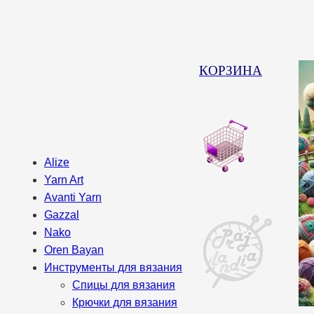
КОРЗИНА
Alize
Yarn Art
Avanti Yarn
Gazzal
Nako
Oren Bayan
Инструменты для вязания
Спицы для вязания
Крючки для вязания