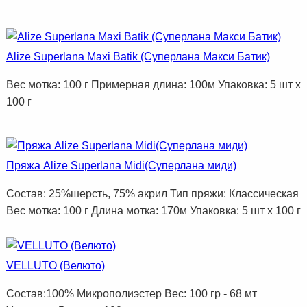
Alize Superlana Maxi Batik (Суперлана Макси Батик)
Вес мотка: 100 г Примерная длина: 100м Упаковка: 5 шт х
100 г
Пряжа Alize Superlana Midi(Суперлана миди)
Состав: 25%шерсть, 75% акрил Тип пряжи: Классическая
Вес мотка: 100 г Длина мотка: 170м Упаковка: 5 шт х 100 г
VELLUTO (Велюто)
Состав:100% Микрополиэстер Вес: 100 гр - 68 мт