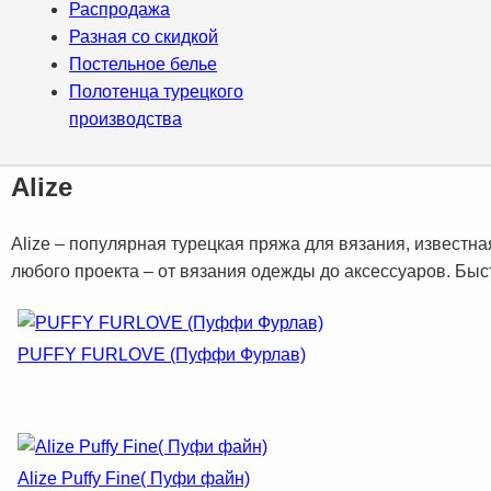
Распродажа
Разная со скидкой
Постельное белье
Полотенца турецкого
производства
Alize
Alize – популярная турецкая пряжа для вязания, известна
любого проекта – от вязания одежды до аксессуаров. Быс
PUFFY FURLOVE (Пуффи Фурлав)
Alize Puffy Fine( Пуфи файн)