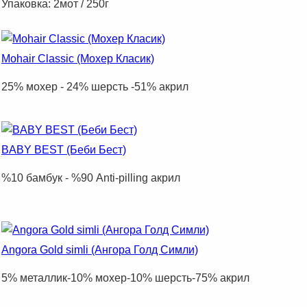
Упаковка: 2мот / 250г
Mohair Classic (Мохер Класик)
25% мохер - 24% шерсть -51% акрил
BABY BEST (Беби Бест)
%10 бамбук - %90 Anti-pilling акрил
Angora Gold simli (Ангора Голд Симли)
5% металлик-10% мохер-10% шерсть-75% акрил