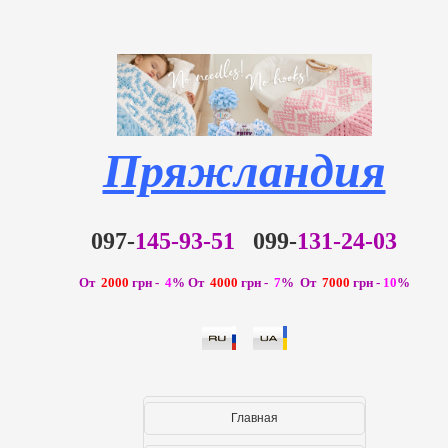
Пряжландия
097-
145-93-51
099-
131-24-03
От
2000
грн -
4
%
От
4000
грн -
7
% От
7000
грн -
10
%
Главная