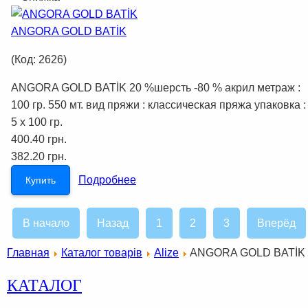
ANGORA GOLD BATİK
(Код:
2626
)
ANGORA GOLD BATİK 20 %шерсть -80 % акрил метраж :
100 гр. 550 мт. вид пряжи : классическая пряжа упаковка :
5 x 100 гр.
400.40 грн.
382.20 грн.
Подробнее
Купить
В начало
Назад
1
2
3
Вперёд
Главная
Каталог товарів
Alize
ANGORA GOLD BATİK (
КАТАЛОГ