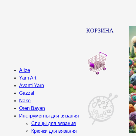
КОРЗИНА
Alize
Yarn Art
Avanti Yarn
Gazzal
Nako
Oren Bayan
Инструменты для вязания
Спицы для вязания
Крючки для вязания