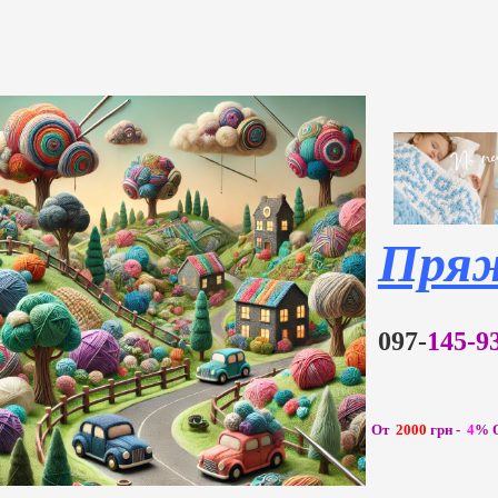
Пря
097-
145-
От
2000
грн -
4
%