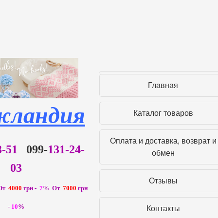
Главная
жландия
Каталог товаров
Оплата и доставка, возврат и
93-51
099-
131-24-
обмен
03
Отзывы
От
4000
грн -
7
% От
7000
грн
-
10
%
Контакты