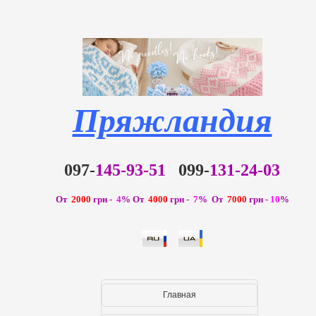
Пряжландия
097-
145-93-51
099-
131-24-03
От
2000
грн -
4
%
От
4000
грн -
7
% От
7000
грн -
10
%
Главная