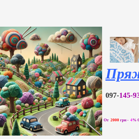
Пря
097-
145-
От
2000
грн -
4
%