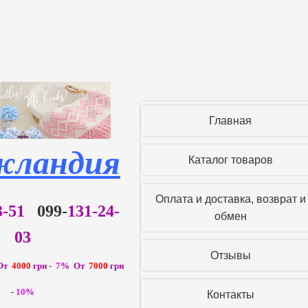
Главная
жландия
Каталог товаров
Оплата и доставка, возврат и
93-51
099-
131-24-
обмен
03
Отзывы
От
4000
грн -
7
% От
7000
грн
-
10
%
Контакты