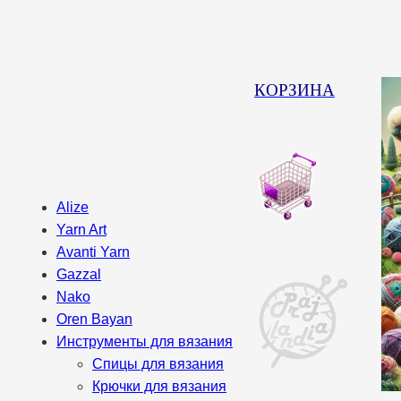
КОРЗИНА
Alize
Yarn Art
Avanti Yarn
Gazzal
Nako
Oren Bayan
Инструменты для вязания
Спицы для вязания
Крючки для вязания